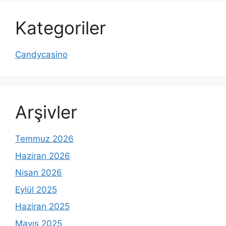
Kategoriler
Candycasino
Arşivler
Temmuz 2026
Haziran 2026
Nisan 2026
Eylül 2025
Haziran 2025
Mayıs 2025