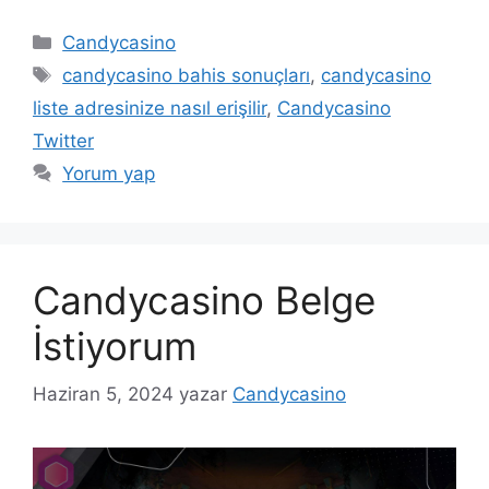
Kategoriler
Candycasino
Etiketler
candycasino bahis sonuçları
,
candycasino
liste adresinize nasıl erişilir
,
Candycasino
Twitter
Yorum yap
Candycasino Belge
İstiyorum
Haziran 5, 2024
yazar
Candycasino