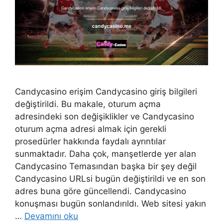
Candycasino erişim Candycasino giriş bilgileri
değiştirildi. Bu makale, oturum açma
adresindeki son değişiklikler ve Candycasino
oturum açma adresi almak için gerekli
prosedürler hakkında faydalı ayrıntılar
sunmaktadır. Daha çok, manşetlerde yer alan
Candycasino Temasından başka bir şey değil
Candycasino URLsi bugün değiştirildi ve en son
adres buna göre güncellendi. Candycasino
konuşması bugün sonlandırıldı. Web sitesi yakın
…
Devamını oku