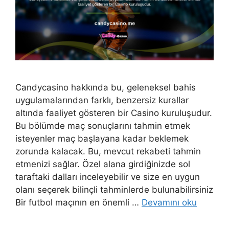
Candycasino hakkında bu, geleneksel bahis
uygulamalarından farklı, benzersiz kurallar
altında faaliyet gösteren bir Casino kuruluşudur.
Bu bölümde maç sonuçlarını tahmin etmek
isteyenler maç başlayana kadar beklemek
zorunda kalacak. Bu, mevcut rekabeti tahmin
etmenizi sağlar. Özel alana girdiğinizde sol
taraftaki dalları inceleyebilir ve size en uygun
olanı seçerek bilinçli tahminlerde bulunabilirsiniz
Bir futbol maçının en önemli …
Devamını oku