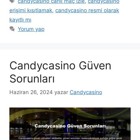
candycasino canli maç izle
,
candycasino
erişimi kısıtlamak
,
candycasino resmi olarak
kayıtlı mı
Yorum yap
Candycasino Güven
Sorunları
Haziran 26, 2024
yazar
Candycasino