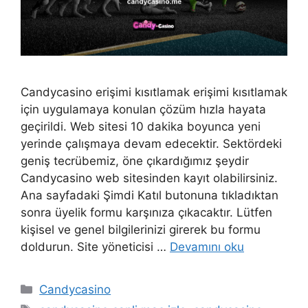
Candycasino erişimi kısıtlamak erişimi kısıtlamak
için uygulamaya konulan çözüm hızla hayata
geçirildi. Web sitesi 10 dakika boyunca yeni
yerinde çalışmaya devam edecektir. Sektördeki
geniş tecrübemiz, öne çıkardığımız şeydir
Candycasino web sitesinden kayıt olabilirsiniz.
Ana sayfadaki Şimdi Katıl butonuna tıkladıktan
sonra üyelik formu karşınıza çıkacaktır. Lütfen
kişisel ve genel bilgilerinizi girerek bu formu
doldurun. Site yöneticisi …
Devamını oku
Kategoriler
Candycasino
Etiketler