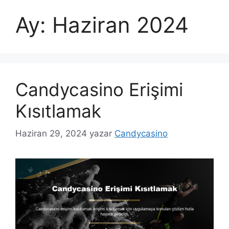
Ay:
Haziran 2024
Candycasino Erişimi
Kısıtlamak
Haziran 29, 2024
yazar
Candycasino