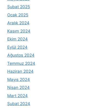
Şubat 2025
Ocak 2025
Aralık 2024
Kasım 2024
Ekim 2024
Eylül 2024
Ağustos 2024
Temmuz 2024
Haziran 2024
Mayıs 2024
Nisan 2024
Mart 2024
Şubat 2024