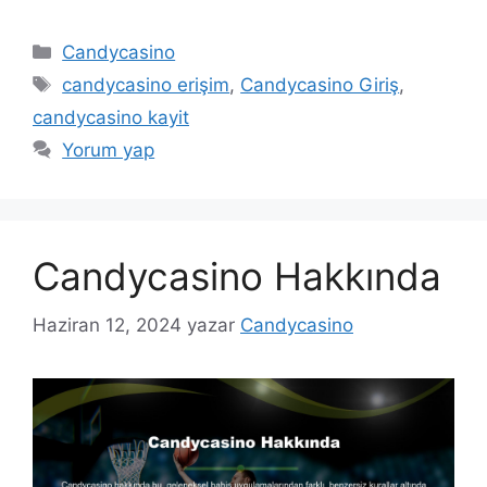
Kategoriler
Candycasino
Etiketler
candycasino erişim
,
Candycasino Giriş
,
candycasino kayit
Yorum yap
Candycasino Hakkında
Haziran 12, 2024
yazar
Candycasino