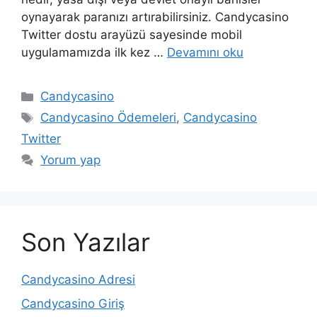
oynayarak paranızı artırabilirsiniz. Candycasino
Twitter dostu arayüzü sayesinde mobil
uygulamamızda ilk kez …
Devamını oku
Kategoriler
Candycasino
Etiketler
Candycasino Ödemeleri
,
Candycasino
Twitter
Yorum yap
Son Yazılar
Candycasino Adresi
Candycasino Giriş