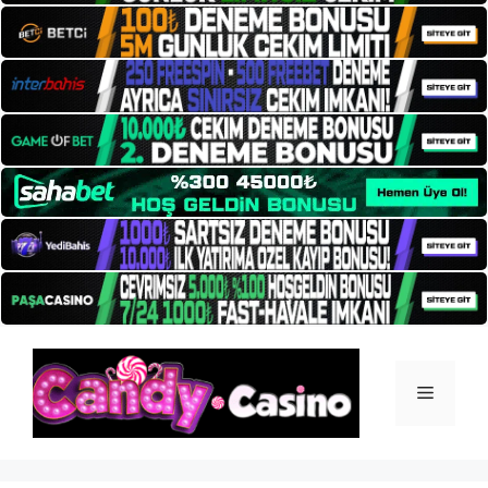
İçeriğe
atla
Menü