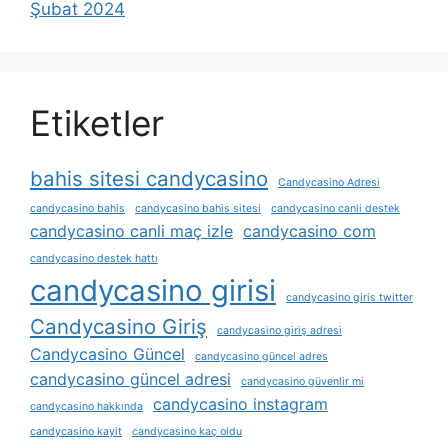
Şubat 2024
Etiketler
bahis sitesi candycasino
Candycasino Adresi
candycasino bahis
candycasino bahis sitesi
candycasino canli destek
candycasino canli maç izle
candycasino com
candycasino destek hattı
candycasino girisi
candycasino giris twitter
Candycasino Giriş
candycasino giriş adresi
Candycasino Güncel
candycasino güncel adres
candycasino güncel adresi
candycasino güvenlir mi
candycasino instagram
candycasino hakkında
candycasino kayit
candycasino kaç oldu