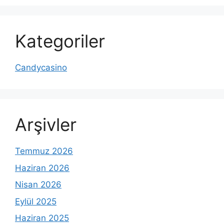
Kategoriler
Candycasino
Arşivler
Temmuz 2026
Haziran 2026
Nisan 2026
Eylül 2025
Haziran 2025