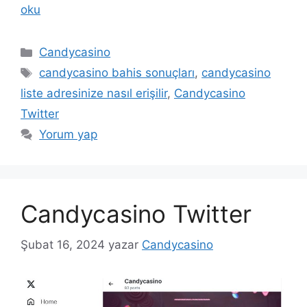
oku
Kategoriler
Candycasino
Etiketler
candycasino bahis sonuçları
,
candycasino
liste adresinize nasıl erişilir
,
Candycasino
Twitter
Yorum yap
Candycasino Twitter
Şubat 16, 2024
yazar
Candycasino