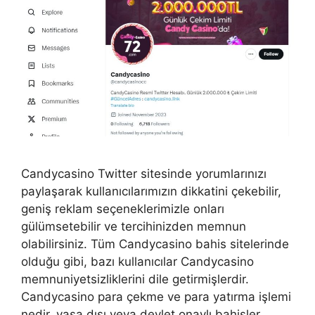
Candycasino Twitter sitesinde yorumlarınızı
paylaşarak kullanıcılarımızın dikkatini çekebilir,
geniş reklam seçeneklerimizle onları
gülümsetebilir ve tercihinizden memnun
olabilirsiniz. Tüm Candycasino bahis sitelerinde
olduğu gibi, bazı kullanıcılar Candycasino
memnuniyetsizliklerini dile getirmişlerdir.
Candycasino para çekme ve para yatırma işlemi
nedir, yasa dışı veya devlet onaylı bahisler