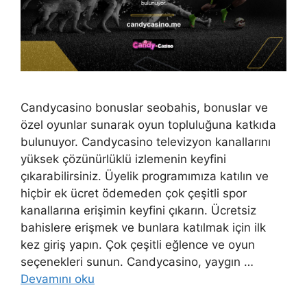
Candycasino bonuslar seobahis, bonuslar ve
özel oyunlar sunarak oyun topluluğuna katkıda
bulunuyor. Candycasino televizyon kanallarını
yüksek çözünürlüklü izlemenin keyfini
çıkarabilirsiniz. Üyelik programımıza katılın ve
hiçbir ek ücret ödemeden çok çeşitli spor
kanallarına erişimin keyfini çıkarın. Ücretsiz
bahislere erişmek ve bunlara katılmak için ilk
kez giriş yapın. Çok çeşitli eğlence ve oyun
seçenekleri sunun. Candycasino, yaygın …
Devamını oku