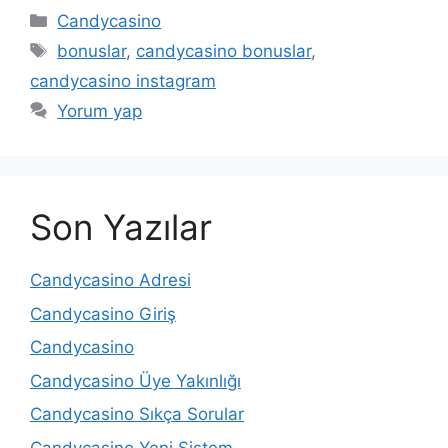
Kategoriler
Candycasino
Etiketler
bonuslar
,
candycasino bonuslar
,
candycasino instagram
Yorum yap
Son Yazılar
Candycasino Adresi
Candycasino Giriş
Candycasino
Candycasino Üye Yakınlığı
Candycasino Sıkça Sorular
Candycasino Yeni Sistem