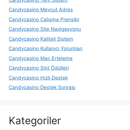
Candycasino Mevcut Adres
Candycasino Çalışma Prensibi
Candycasino Site Navigasyonu
Candycasino Kaliteli Sistem
Candycasino Kullanıcı Yorumları
Candycasino Maç Erteleme
Candycasino Slot Ödülleri
Candycasino Hızlı Destek
Candycasino Destek Sonrası
Kategoriler