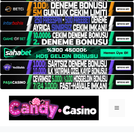
İçeriğe
atla
Menü