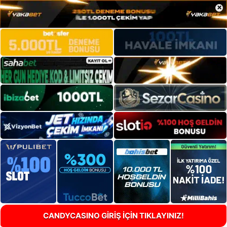
×
CANDYCASINO GİRİŞ İÇİN TIKLAYINIZ!