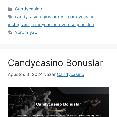
Kategoriler
Candycasino
Etiketler
candycasino giriş adresi
,
candycasino
instagram
,
candycasino oyun seçenekleri
Yorum yap
Candycasino Bonuslar
Ağustos 3, 2024
yazar
Candycasino