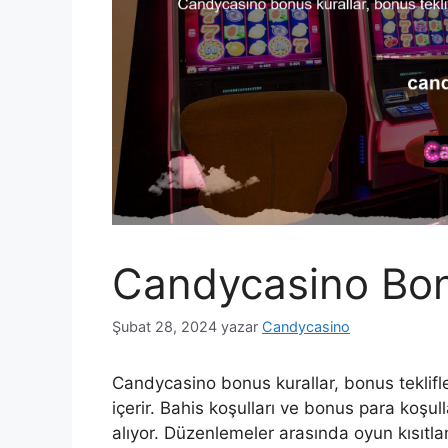
Candycasino Bo
Şubat 28, 2024
yazar
Candycasino
Candycasino bonus kurallar, bonus teklifl
içerir. Bahis koşulları ve bonus para koşul
alıyor. Düzenlemeler arasında oyun kısıtlam