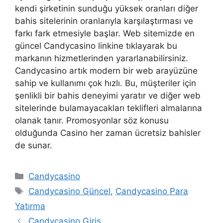
kendi şirketinin sunduğu yüksek oranları diğer
bahis sitelerinin oranlarıyla karşılaştırması ve
farkı fark etmesiyle başlar. Web sitemizde en
güncel Candycasino linkine tıklayarak bu
markanın hizmetlerinden yararlanabilirsiniz.
Candycasino artık modern bir web arayüzüne
sahip ve kullanımı çok hızlı. Bu, müşteriler için
şenlikli bir bahis deneyimi yaratır ve diğer web
sitelerinde bulamayacakları teklifleri almalarına
olanak tanır. Promosyonlar söz konusu
olduğunda Casino her zaman ücretsiz bahisler
de sunar.
Kategoriler
Candycasino
Etiketler
Candycasino Güncel
,
Candycasino Para
Yatırma
Candycasino Giriş