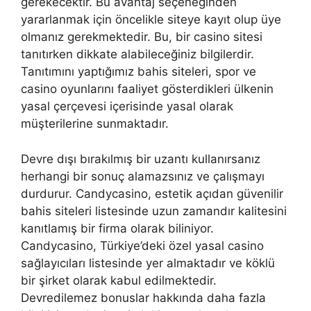
gerekecektir. Bu avantaj seçeneğinden
yararlanmak için öncelikle siteye kayıt olup üye
olmanız gerekmektedir. Bu, bir casino sitesi
tanıtırken dikkate alabileceğiniz bilgilerdir.
Tanıtımını yaptığımız bahis siteleri, spor ve
casino oyunlarını faaliyet gösterdikleri ülkenin
yasal çerçevesi içerisinde yasal olarak
müşterilerine sunmaktadır.
Devre dışı bırakılmış bir uzantı kullanırsanız
herhangi bir sonuç alamazsınız ve çalışmayı
durdurur. Candycasino, estetik açıdan güvenilir
bahis siteleri listesinde uzun zamandır kalitesini
kanıtlamış bir firma olarak biliniyor.
Candycasino, Türkiye’deki özel yasal casino
sağlayıcıları listesinde yer almaktadır ve köklü
bir şirket olarak kabul edilmektedir.
Devredilemez bonuslar hakkında daha fazla