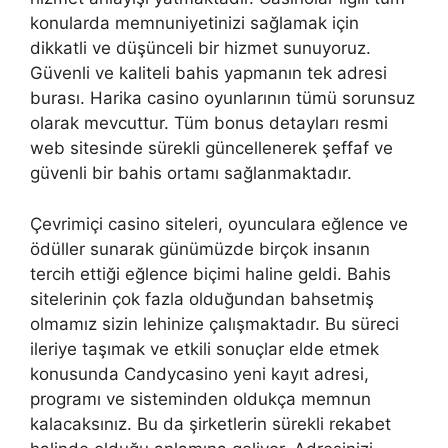
konularda memnuniyetinizi sağlamak için
dikkatli ve düşünceli bir hizmet sunuyoruz.
Güvenli ve kaliteli bahis yapmanın tek adresi
burası. Harika casino oyunlarının tümü sorunsuz
olarak mevcuttur. Tüm bonus detayları resmi
web sitesinde sürekli güncellenerek şeffaf ve
güvenli bir bahis ortamı sağlanmaktadır.
Çevrimiçi casino siteleri, oyunculara eğlence ve
ödüller sunarak günümüzde birçok insanın
tercih ettiği eğlence biçimi haline geldi. Bahis
sitelerinin çok fazla olduğundan bahsetmiş
olmamız sizin lehinize çalışmaktadır. Bu süreci
ileriye taşımak ve etkili sonuçlar elde etmek
konusunda Candycasino yeni kayıt adresi,
programı ve sisteminden oldukça memnun
kalacaksınız. Bu da şirketlerin sürekli rekabet