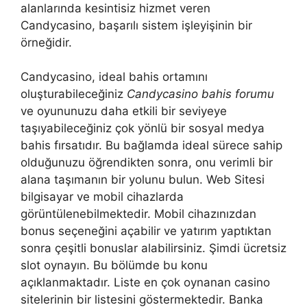
alanlarında kesintisiz hizmet veren
Candycasino, başarılı sistem işleyişinin bir
örneğidir.
Candycasino, ideal bahis ortamını
oluşturabileceğiniz
Candycasino bahis forumu
ve oyununuzu daha etkili bir seviyeye
taşıyabileceğiniz çok yönlü bir sosyal medya
bahis fırsatıdır. Bu bağlamda ideal sürece sahip
olduğunuzu öğrendikten sonra, onu verimli bir
alana taşımanın bir yolunu bulun. Web Sitesi
bilgisayar ve mobil cihazlarda
görüntülenebilmektedir. Mobil cihazınızdan
bonus seçeneğini açabilir ve yatırım yaptıktan
sonra çeşitli bonuslar alabilirsiniz. Şimdi ücretsiz
slot oynayın. Bu bölümde bu konu
açıklanmaktadır. Liste en çok oynanan casino
sitelerinin bir listesini göstermektedir. Banka