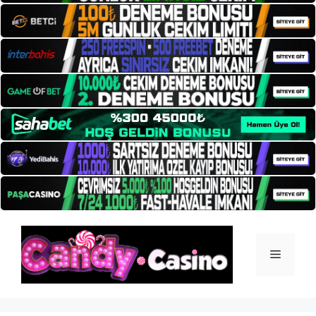
İçeriğe
atla
Menü