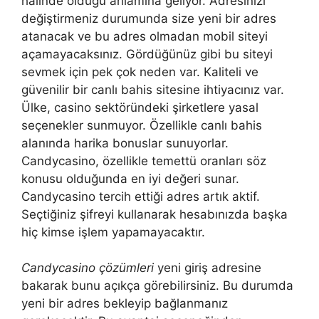
halinde olduğu anlamına geliyor. Adresinizi
değiştirmeniz durumunda size yeni bir adres
atanacak ve bu adres olmadan mobil siteyi
açamayacaksınız. Gördüğünüz gibi bu siteyi
sevmek için pek çok neden var. Kaliteli ve
güvenilir bir canlı bahis sitesine ihtiyacınız var.
Ülke, casino sektöründeki şirketlere yasal
seçenekler sunmuyor. Özellikle canlı bahis
alanında harika bonuslar sunuyorlar.
Candycasino, özellikle temettü oranları söz
konusu olduğunda en iyi değeri sunar.
Candycasino tercih ettiği adres artık aktif.
Seçtiğiniz şifreyi kullanarak hesabınızda başka
hiç kimse işlem yapamayacaktır.
Candycasino çözümleri
yeni giriş adresine
bakarak bunu açıkça görebilirsiniz. Bu durumda
yeni bir adres bekleyip bağlanmanız