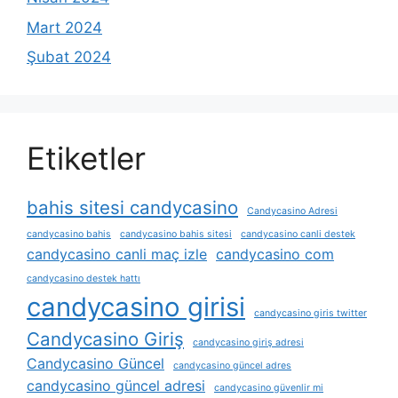
Mart 2024
Şubat 2024
Etiketler
bahis sitesi candycasino
Candycasino Adresi
candycasino bahis
candycasino bahis sitesi
candycasino canli destek
candycasino canli maç izle
candycasino com
candycasino destek hattı
candycasino girisi
candycasino giris twitter
Candycasino Giriş
candycasino giriş adresi
Candycasino Güncel
candycasino güncel adres
candycasino güncel adresi
candycasino güvenlir mi