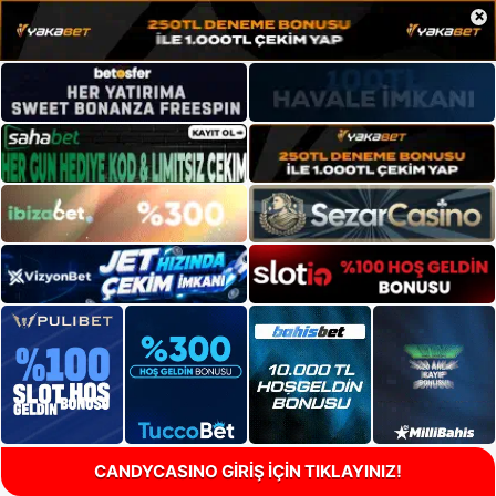
×
CANDYCASINO GİRİŞ İÇİN TIKLAYINIZ!