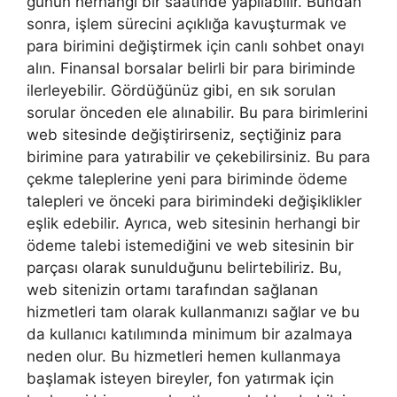
günün herhangi bir saatinde yapılabilir. Bundan
sonra, işlem sürecini açıklığa kavuşturmak ve
para birimini değiştirmek için canlı sohbet onayı
alın. Finansal borsalar belirli bir para biriminde
ilerleyebilir. Gördüğünüz gibi, en sık sorulan
sorular önceden ele alınabilir. Bu para birimlerini
web sitesinde değiştirirseniz, seçtiğiniz para
birimine para yatırabilir ve çekebilirsiniz. Bu para
çekme taleplerine yeni para biriminde ödeme
talepleri ve önceki para birimindeki değişiklikler
eşlik edebilir. Ayrıca, web sitesinin herhangi bir
ödeme talebi istemediğini ve web sitesinin bir
parçası olarak sunulduğunu belirtebiliriz. Bu,
web sitenizin ortamı tarafından sağlanan
hizmetleri tam olarak kullanmanızı sağlar ve bu
da kullanıcı katılımında minimum bir azalmaya
neden olur. Bu hizmetleri hemen kullanmaya
başlamak isteyen bireyler, fon yatırmak için