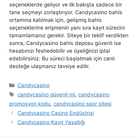
seçeneklerde geliyor ve ilk bakışta sadece bir
tane seçmeyi zorlaştırıyor. Candycasino bahis
ortamına katılmak için, gelişmiş bahis
seçeneklerine erişmenin yanı sıra kayıt sürecini
tamamlamanız gerekir. Siteye bir teklif verdikten
sonra, Candycasino bahis deposu güvenli ise
hesabınızı feshedebilir ve üyeliğinizi iptal
edebilirsiniz. Bu süreci başlatmak için canlı
desteğe ulaşmanız tavsiye edilir.
Kategoriler
Candycasino
Etiketler
candycasino güvenli mi
,
candycasino
promosyon kodu
,
candycasino spor sitesi
Candycasino Casino Endüstrisi
Candycasino Kayıt Yasallığı