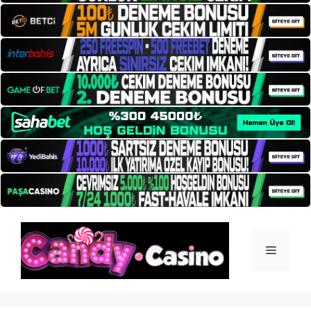
İçeriğe
atla
Menü