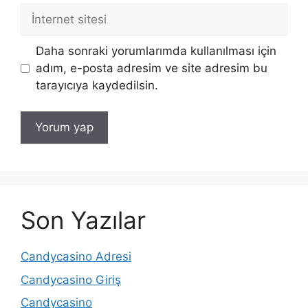
İnternet
sitesi
Daha sonraki yorumlarımda kullanılması için
adım, e-posta adresim ve site adresim bu
tarayıcıya kaydedilsin.
Son Yazılar
Candycasino Adresi
Candycasino Giriş
Candycasino