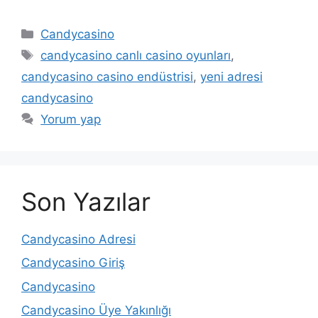
Kategoriler
Candycasino
Etiketler
candycasino canlı casino oyunları
,
candycasino casino endüstrisi
,
yeni adresi
candycasino
Yorum yap
Son Yazılar
Candycasino Adresi
Candycasino Giriş
Candycasino
Candycasino Üye Yakınlığı