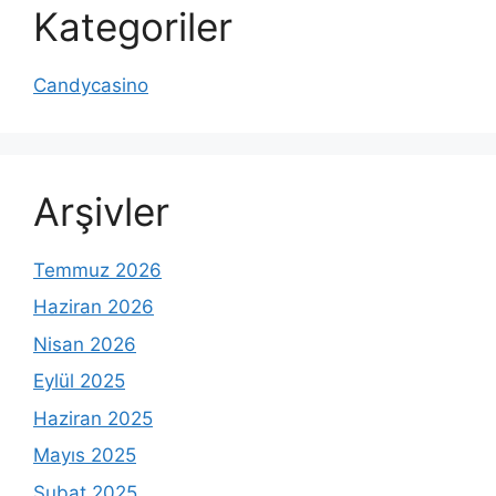
Kategoriler
Candycasino
Arşivler
Temmuz 2026
Haziran 2026
Nisan 2026
Eylül 2025
Haziran 2025
Mayıs 2025
Şubat 2025