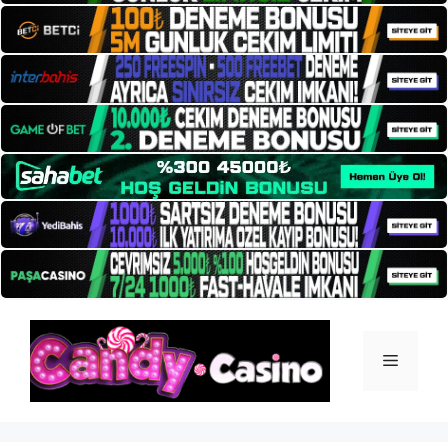
İçeriğe
atla
Menü