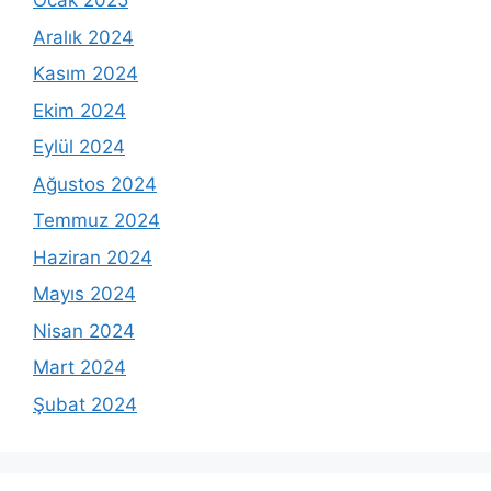
Ocak 2025
Aralık 2024
Kasım 2024
Ekim 2024
Eylül 2024
Ağustos 2024
Temmuz 2024
Haziran 2024
Mayıs 2024
Nisan 2024
Mart 2024
Şubat 2024