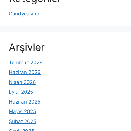
Candycasino
Arşivler
Temmuz 2026
Haziran 2026
Nisan 2026
Eylül 2025
Haziran 2025
Mayıs 2025
Şubat 2025