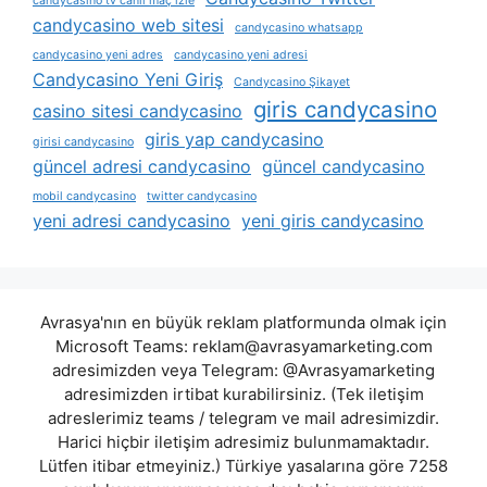
candycasino tv canli maç izle
candycasino web sitesi
candycasino whatsapp
candycasino yeni adres
candycasino yeni adresi
Candycasino Yeni Giriş
Candycasino Şikayet
giris candycasino
casino sitesi candycasino
giris yap candycasino
girisi candycasino
güncel adresi candycasino
güncel candycasino
mobil candycasino
twitter candycasino
yeni adresi candycasino
yeni giris candycasino
Avrasya'nın en büyük reklam platformunda olmak için
Microsoft Teams:
reklam@avrasyamarketing.com
adresimizden veya Telegram: @Avrasyamarketing
adresimizden irtibat kurabilirsiniz. (Tek iletişim
adreslerimiz teams / telegram ve mail adresimizdir.
Harici hiçbir iletişim adresimiz bulunmamaktadır.
Lütfen itibar etmeyiniz.) Türkiye yasalarına göre 7258