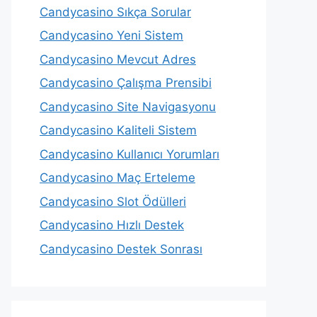
Candycasino Sıkça Sorular
Candycasino Yeni Sistem
Candycasino Mevcut Adres
Candycasino Çalışma Prensibi
Candycasino Site Navigasyonu
Candycasino Kaliteli Sistem
Candycasino Kullanıcı Yorumları
Candycasino Maç Erteleme
Candycasino Slot Ödülleri
Candycasino Hızlı Destek
Candycasino Destek Sonrası