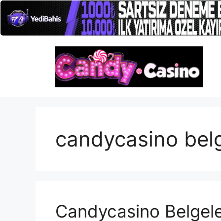
İçeriğe
atla
candycasino belge
Candycasino Belgeler