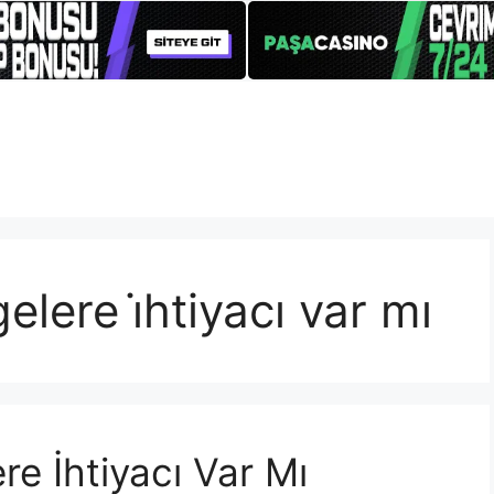
lere i̇htiyacı var mı
e İhtiyacı Var Mı