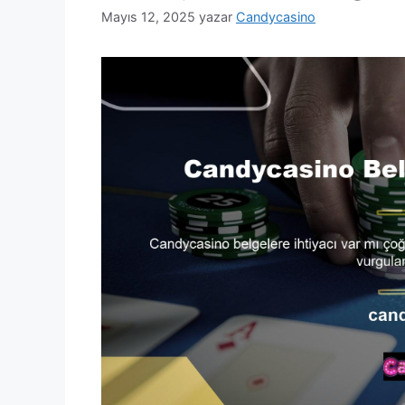
Mayıs 12, 2025
yazar
Candycasino