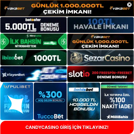
×
CANDYCASINO GİRİŞ İÇİN TIKLAYINIZ!