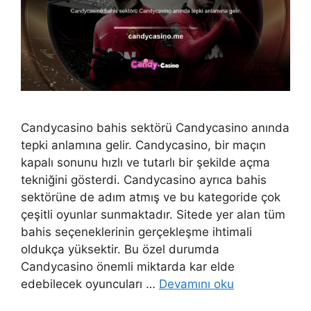
Candycasino bahis sektörü Candycasino anında
tepki anlamına gelir. Candycasino, bir maçın
kapalı sonunu hızlı ve tutarlı bir şekilde açma
tekniğini gösterdi. Candycasino ayrıca bahis
sektörüne de adım atmış ve bu kategoride çok
çeşitli oyunlar sunmaktadır. Sitede yer alan tüm
bahis seçeneklerinin gerçekleşme ihtimali
oldukça yüksektir. Bu özel durumda
Candycasino önemli miktarda kar elde
edebilecek oyuncuları …
Devamını oku