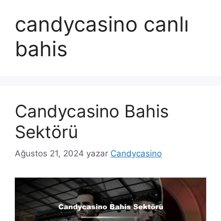
candycasino canlı
bahis
Candycasino Bahis
Sektörü
Ağustos 21, 2024
yazar
Candycasino