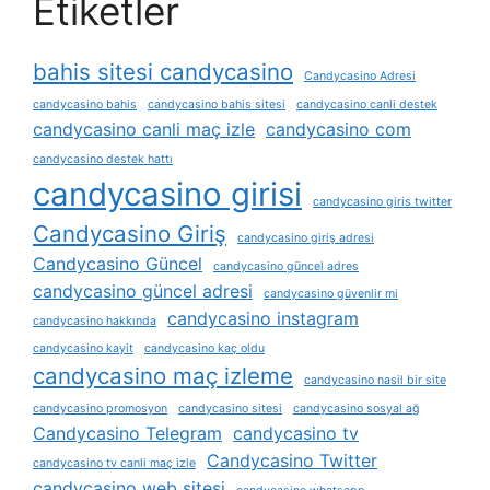
Etiketler
bahis sitesi candycasino
Candycasino Adresi
candycasino bahis
candycasino bahis sitesi
candycasino canli destek
candycasino canli maç izle
candycasino com
candycasino destek hattı
candycasino girisi
candycasino giris twitter
Candycasino Giriş
candycasino giriş adresi
Candycasino Güncel
candycasino güncel adres
candycasino güncel adresi
candycasino güvenlir mi
candycasino instagram
candycasino hakkında
candycasino kayit
candycasino kaç oldu
candycasino maç izleme
candycasino nasil bir site
candycasino promosyon
candycasino sitesi
candycasino sosyal ağ
Candycasino Telegram
candycasino tv
Candycasino Twitter
candycasino tv canli maç izle
candycasino web sitesi