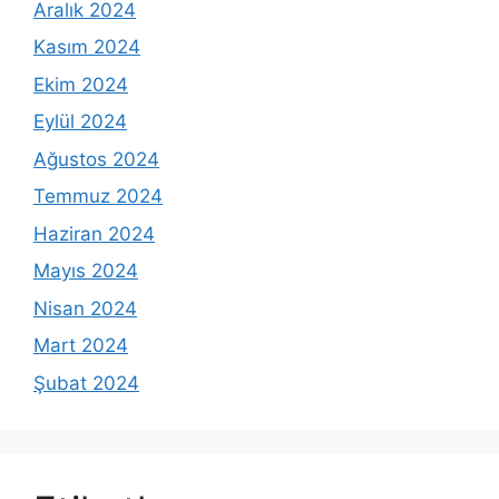
Aralık 2024
Kasım 2024
Ekim 2024
Eylül 2024
Ağustos 2024
Temmuz 2024
Haziran 2024
Mayıs 2024
Nisan 2024
Mart 2024
Şubat 2024