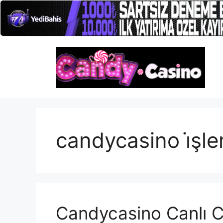
İçeriğe
atla
candycasino i̇şle
Candycasino Canlı C