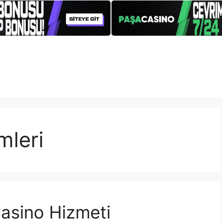
mleri
asino Hizmeti