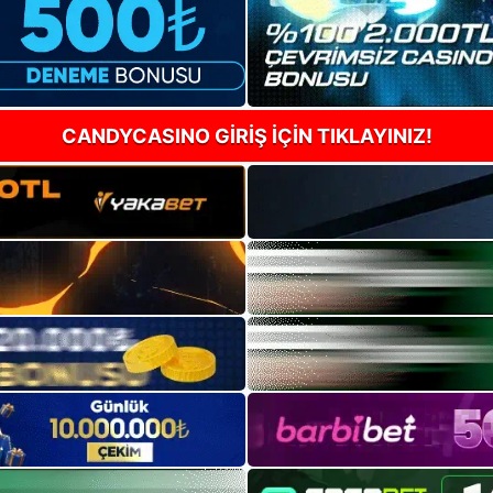
CANDYCASINO GİRİŞ İÇİN TIKLAYINIZ!