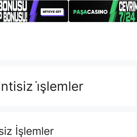
tisiz i̇şlemler
iz İşlemler