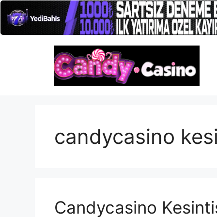
İçeriğe
atla
candycasino kesin
Candycasino Kesintis