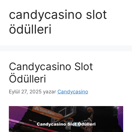
candycasino slot
ödülleri
Candycasino Slot
Ödülleri
Eylül 27, 2025
yazar
Candycasino