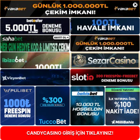
×
CANDYCASINO GİRİŞ İÇİN TIKLAYINIZ!