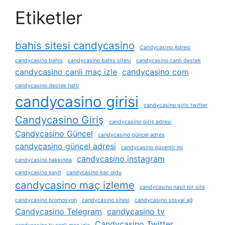
Etiketler
bahis sitesi candycasino
Candycasino Adresi
candycasino bahis
candycasino bahis sitesi
candycasino canli destek
candycasino canli maç izle
candycasino com
candycasino destek hattı
candycasino girisi
candycasino giris twitter
Candycasino Giriş
candycasino giriş adresi
Candycasino Güncel
candycasino güncel adres
candycasino güncel adresi
candycasino güvenlir mi
candycasino instagram
candycasino hakkında
candycasino kayit
candycasino kaç oldu
candycasino maç izleme
candycasino nasil bir site
candycasino promosyon
candycasino sitesi
candycasino sosyal ağ
Candycasino Telegram
candycasino tv
Candycasino Twitter