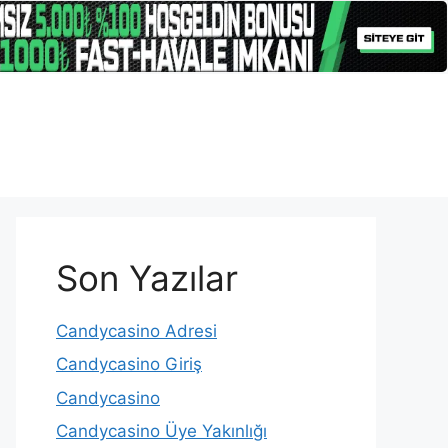
Son Yazılar
Candycasino Adresi
Candycasino Giriş
Candycasino
Candycasino Üye Yakınlığı