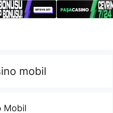
ino mobil
 Mobil