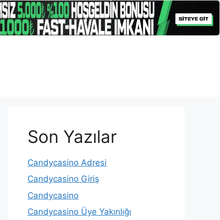
Son Yazılar
Candycasino Adresi
Candycasino Giriş
Candycasino
Candycasino Üye Yakınlığı