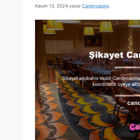
Kasım 13, 2024
yazar
Candycasino