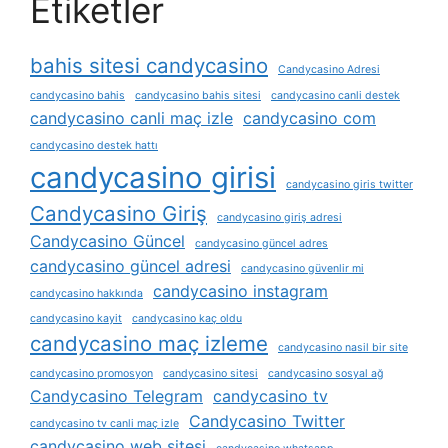
Etiketler
bahis sitesi candycasino
Candycasino Adresi
candycasino bahis
candycasino bahis sitesi
candycasino canli destek
candycasino canli maç izle
candycasino com
candycasino destek hattı
candycasino girisi
candycasino giris twitter
Candycasino Giriş
candycasino giriş adresi
Candycasino Güncel
candycasino güncel adres
candycasino güncel adresi
candycasino güvenlir mi
candycasino instagram
candycasino hakkında
candycasino kayit
candycasino kaç oldu
candycasino maç izleme
candycasino nasil bir site
candycasino promosyon
candycasino sitesi
candycasino sosyal ağ
Candycasino Telegram
candycasino tv
Candycasino Twitter
candycasino tv canli maç izle
candycasino web sitesi