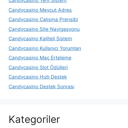
Candycasino Yeni Sistem
Candycasino Mevcut Adres
Candycasino Çalışma Prensibi
Candycasino Site Navigasyonu
Candycasino Kaliteli Sistem
Candycasino Kullanıcı Yorumları
Candycasino Maç Erteleme
Candycasino Slot Ödülleri
Candycasino Hızlı Destek
Candycasino Destek Sonrası
Kategoriler