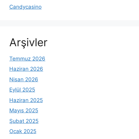
Candycasino
Arşivler
Temmuz 2026
Haziran 2026
Nisan 2026
Eylül 2025
Haziran 2025
Mayıs 2025
Şubat 2025
Ocak 2025