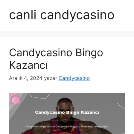
canli candycasino
Candycasino Bingo
Kazancı
Aralık 4, 2024
yazar
Candycasino