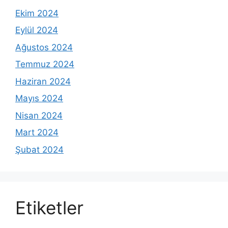
Ekim 2024
Eylül 2024
Ağustos 2024
Temmuz 2024
Haziran 2024
Mayıs 2024
Nisan 2024
Mart 2024
Şubat 2024
Etiketler