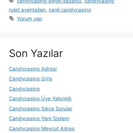
candycasino bingo kazancı
,
candycasino
rulet avantajları
,
canli candycasino
Yorum yap
Son Yazılar
Candycasino Adresi
Candycasino Giriş
Candycasino
Candycasino Üye Yakınlığı
Candycasino Sıkça Sorular
Candycasino Yeni Sistem
Candycasino Mevcut Adres