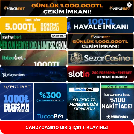
×
CANDYCASINO GİRİŞ İÇİN TIKLAYINIZ!