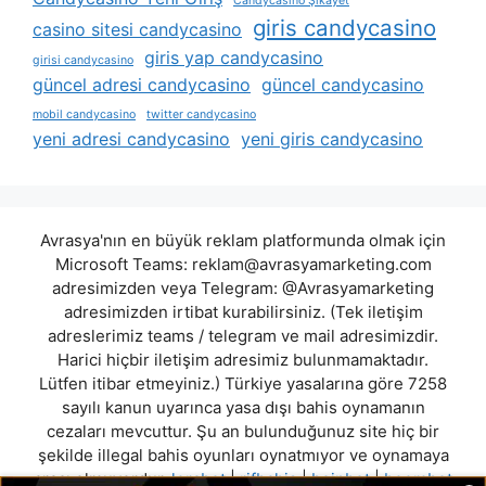
Candycasino Şikayet
giris candycasino
casino sitesi candycasino
giris yap candycasino
girisi candycasino
güncel adresi candycasino
güncel candycasino
mobil candycasino
twitter candycasino
yeni adresi candycasino
yeni giris candycasino
Avrasya'nın en büyük reklam platformunda olmak için
Microsoft Teams:
reklam@avrasyamarketing.com
adresimizden veya Telegram: @Avrasyamarketing
adresimizden irtibat kurabilirsiniz. (Tek iletişim
adreslerimiz teams / telegram ve mail adresimizdir.
Harici hiçbir iletişim adresimiz bulunmamaktadır.
Lütfen itibar etmeyiniz.) Türkiye yasalarına göre 7258
sayılı kanun uyarınca yasa dışı bahis oynamanın
cezaları mevcuttur. Şu an bulunduğunuz site hiç bir
şekilde illegal bahis oyunları oynatmıyor ve oynamaya
aracı olmuyordur.
lorabet
|
rifbahis
|
beinbet
|
boombet